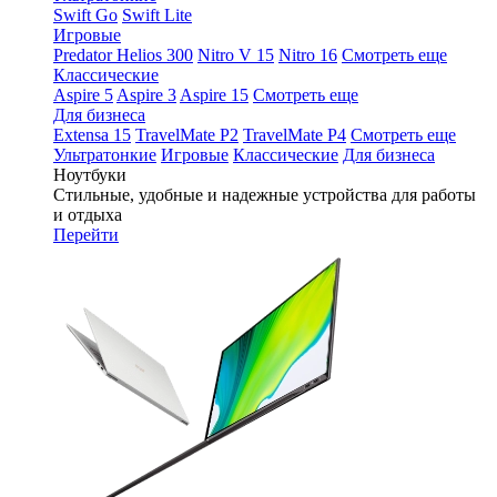
Swift Go
Swift Lite
Игровые
Predator Helios 300
Nitro V 15
Nitro 16
Смотреть еще
Классические
Aspire 5
Aspire 3
Aspire 15
Смотреть еще
Для бизнеса
Extensa 15
TravelMate P2
TravelMate P4
Смотреть еще
Ультратонкие
Игровые
Классические
Для бизнеса
Ноутбуки
Стильные, удобные и надежные устройства для работы
и отдыха
Перейти