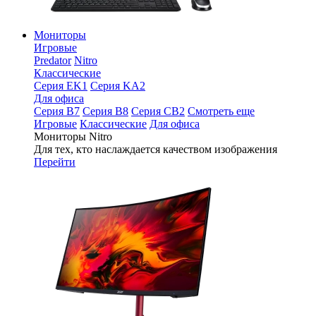
Мониторы
Игровые
Predator
Nitro
Классические
Серия EK1
Серия KA2
Для офиса
Серия B7
Серия B8
Серия CB2
Смотреть еще
Игровые
Классические
Для офиса
Мониторы Nitro
Для тех, кто наслаждается качеством изображения
Перейти