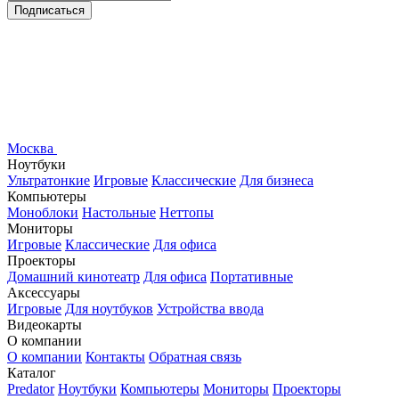
Подписаться
Москва
Ноутбуки
Ультратонкие
Игровые
Классические
Для бизнеса
Компьютеры
Моноблоки
Настольные
Неттопы
Мониторы
Игровые
Классические
Для офиса
Проекторы
Домашний кинотеатр
Для офиса
Портативные
Аксессуары
Игровые
Для ноутбуков
Устройства ввода
Видеокарты
О компании
О компании
Контакты
Обратная связь
Каталог
Predator
Ноутбуки
Компьютеры
Мониторы
Проекторы