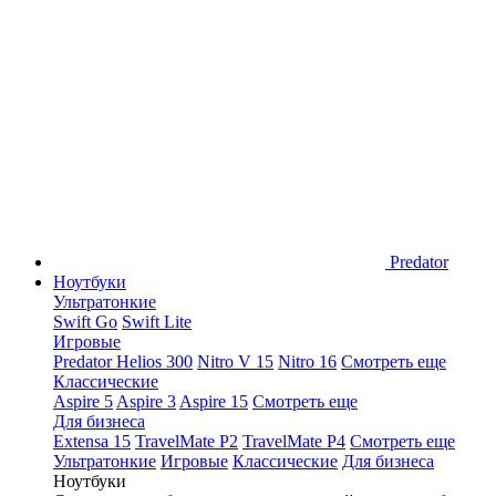
Predator
Ноутбуки
Ультратонкие
Swift Go
Swift Lite
Игровые
Predator Helios 300
Nitro V 15
Nitro 16
Смотреть еще
Классические
Aspire 5
Aspire 3
Aspire 15
Смотреть еще
Для бизнеса
Extensa 15
TravelMate P2
TravelMate P4
Смотреть еще
Ультратонкие
Игровые
Классические
Для бизнеса
Ноутбуки