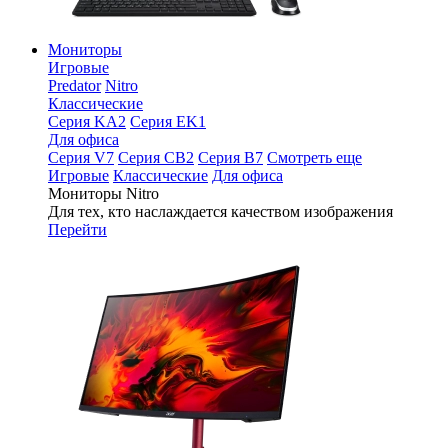
Мониторы
Игровые
Predator
Nitro
Классические
Серия KA2
Серия EK1
Для офиса
Серия V7
Серия CB2
Серия B7
Смотреть еще
Игровые
Классические
Для офиса
Мониторы Nitro
Для тех, кто наслаждается качеством изображения
Перейти