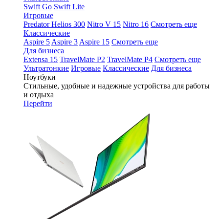
Swift Go
Swift Lite
Игровые
Predator Helios 300
Nitro V 15
Nitro 16
Смотреть еще
Классические
Aspire 5
Aspire 3
Aspire 15
Смотреть еще
Для бизнеса
Extensa 15
TravelMate P2
TravelMate P4
Смотреть еще
Ультратонкие
Игровые
Классические
Для бизнеса
Ноутбуки
Стильные, удобные и надежные устройства для работы
и отдыха
Перейти