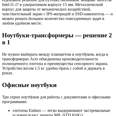
Intel i5–i7 в ультратонком корпусе 15 мм. Металлический
корпус для защиты от механических воздействий,
чувствительный экран с IPS-матрицей и SSD-накопитель — и
можно решать большое количество повседневных задач в
любом удобном месте.
Ноутбуки-трансформеры — решение 2
в 1
Не нужно выбирать между планшетом и ноутбуком, когда в
трансформерах Acer объединены производительность
полноценного лэптопа и преимущества сенсорного экрана.
Устройство весом 1,5 кг удобно брать с собой и держать в
руках.
Офисные ноутбуки
Три серии ноутбуков для работы с документами и офисными
программами:
лэптопы Enduro — легко выдерживают экстремальные
условия (класс защиты MIL-STD 810G);