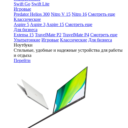
Swift Go
Swift Lite
Игровые
Predator Helios 300
Nitro V 15
Nitro 16
Смотреть еще
Классические
Aspire 5
Aspire 3
Aspire 15
Смотреть еще
Для бизнеса
Extensa 15
TravelMate P2
TravelMate P4
Смотреть еще
Ультратонкие
Игровые
Классические
Для бизнеса
Ноутбуки
Стильные, удобные и надежные устройства для работы
и отдыха
Перейти