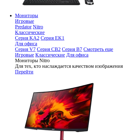
Мониторы
Игровые
Predator
Nitro
Классические
Серия KA2
Серия EK1
Для офиса
Серия V7
Серия CB2
Серия B7
Смотреть еще
Игровые
Классические
Для офиса
Мониторы Nitro
Для тех, кто наслаждается качеством изображения
Перейти