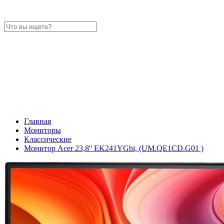
Главная
Мониторы
Классические
Монитор Acer 23,8'' EK241YGbi, (UM.QE1CD.G01 )