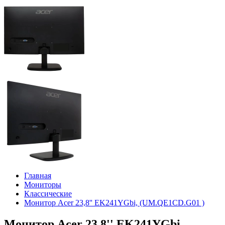
Главная
Мониторы
Классические
Монитор Acer 23,8'' EK241YGbi, (UM.QE1CD.G01 )
Монитор Acer 23,8'' EK241YGbi,