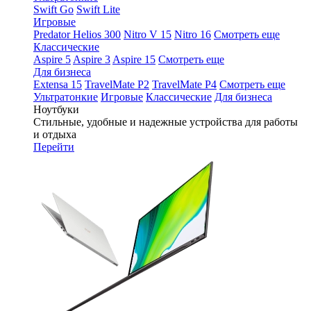
Swift Go
Swift Lite
Игровые
Predator Helios 300
Nitro V 15
Nitro 16
Смотреть еще
Классические
Aspire 5
Aspire 3
Aspire 15
Смотреть еще
Для бизнеса
Extensa 15
TravelMate P2
TravelMate P4
Смотреть еще
Ультратонкие
Игровые
Классические
Для бизнеса
Ноутбуки
Стильные, удобные и надежные устройства для работы
и отдыха
Перейти