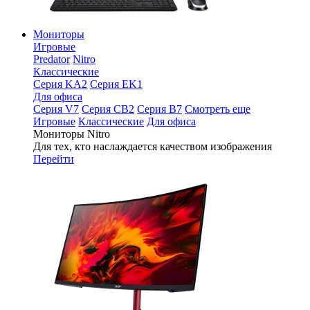
Мониторы
Игровые
Predator
Nitro
Классические
Серия KA2
Серия EK1
Для офиса
Серия V7
Серия CB2
Серия B7
Смотреть еще
Игровые
Классические
Для офиса
Мониторы Nitro
Для тех, кто наслаждается качеством изображения
Перейти