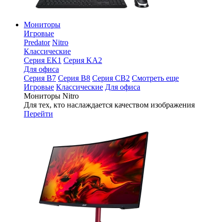
Мониторы
Игровые
Predator
Nitro
Классические
Серия EK1
Серия KA2
Для офиса
Серия B7
Серия B8
Серия CB2
Смотреть еще
Игровые
Классические
Для офиса
Мониторы Nitro
Для тех, кто наслаждается качеством изображения
Перейти