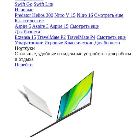
Swift Go
Swift Lite
Игровые
Predator Helios 300
Nitro V 15
Nitro 16
Смотреть еще
Классические
Aspire 5
Aspire 3
Aspire 15
Смотреть еще
Для бизнеса
Extensa 15
TravelMate P2
TravelMate P4
Смотреть еще
Ультратонкие
Игровые
Классические
Для бизнеса
Ноутбуки
Стильные, удобные и надежные устройства для работы
и отдыха
Перейти