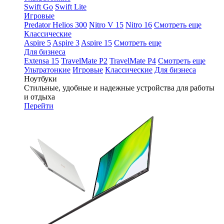
Swift Go
Swift Lite
Игровые
Predator Helios 300
Nitro V 15
Nitro 16
Смотреть еще
Классические
Aspire 5
Aspire 3
Aspire 15
Смотреть еще
Для бизнеса
Extensa 15
TravelMate P2
TravelMate P4
Смотреть еще
Ультратонкие
Игровые
Классические
Для бизнеса
Ноутбуки
Стильные, удобные и надежные устройства для работы
и отдыха
Перейти