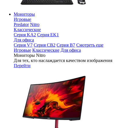
Мониторы
Игровые
Predator
Nitro
Классические
Серия KA2
Серия EK1
Для офиса
Серия V7
Серия CB2
Серия B7
Смотреть еще
Игровые
Классические
Для офиса
Мониторы Nitro
Для тех, кто наслаждается качеством изображения
Перейти