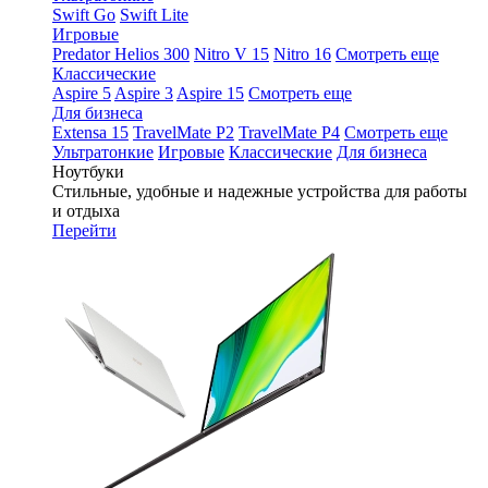
Swift Go
Swift Lite
Игровые
Predator Helios 300
Nitro V 15
Nitro 16
Смотреть еще
Классические
Aspire 5
Aspire 3
Aspire 15
Смотреть еще
Для бизнеса
Extensa 15
TravelMate P2
TravelMate P4
Смотреть еще
Ультратонкие
Игровые
Классические
Для бизнеса
Ноутбуки
Стильные, удобные и надежные устройства для работы
и отдыха
Перейти