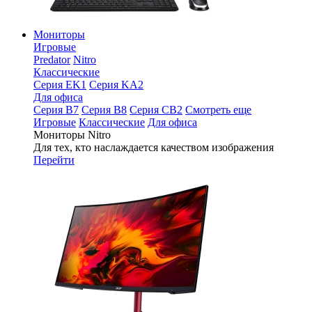
Мониторы
Игровые
Predator
Nitro
Классические
Серия EK1
Серия KA2
Для офиса
Серия B7
Серия B8
Серия CB2
Смотреть еще
Игровые
Классические
Для офиса
Мониторы Nitro
Для тех, кто наслаждается качеством изображения
Перейти