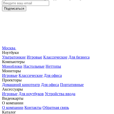
Подписаться
Москва
Ноутбуки
Ультратонкие
Игровые
Классические
Для бизнеса
Компьютеры
Моноблоки
Настольные
Неттопы
Мониторы
Игровые
Классические
Для офиса
Проекторы
Домашний кинотеатр
Для офиса
Портативные
Аксессуары
Игровые
Для ноутбуков
Устройства ввода
Видеокарты
О компании
О компании
Контакты
Обратная связь
Каталог