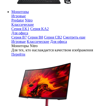
Мониторы
Игровые
Predator
Nitro
Классические
Серия EK1
Серия KA2
Для офиса
Серия B7
Серия B8
Серия CB2
Смотреть еще
Игровые
Классические
Для офиса
Мониторы Nitro
Для тех, кто наслаждается качеством изображения
Перейти