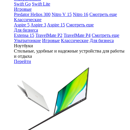
Swift Go
Swift Lite
Игровые
Predator Helios 300
Nitro V 15
Nitro 16
Смотреть еще
Классические
Aspire 5
Aspire 3
Aspire 15
Смотреть еще
Для бизнеса
Extensa 15
TravelMate P2
TravelMate P4
Смотреть еще
Ультратонкие
Игровые
Классические
Для бизнеса
Ноутбуки
Стильные, удобные и надежные устройства для работы
и отдыха
Перейти