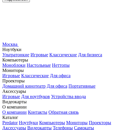
Москва
Ноутбуки
Ультратонкие
Игровые
Классические
Для бизнеса
Компьютеры
Моноблоки
Настольные
Неттопы
Мониторы
Игровые
Классические
Для офиса
Проекторы
Домашний кинотеатр
Для офиса
Портативные
Аксессуары
Игровые
Для ноутбуков
Устройства ввода
Видеокарты
О компании
О компании
Контакты
Обратная связь
Каталог
Predator
Ноутбуки
Компьютеры
Мониторы
Проекторы
Аксессуары
Видеокарты
Телефоны
Самокаты