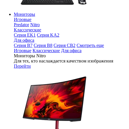
Мониторы
Игровые
Predator
Nitro
Классические
Серия EK1
Серия KA2
Для офиса
Серия B7
Серия B8
Серия CB2
Смотреть еще
Игровые
Классические
Для офиса
Мониторы Nitro
Для тех, кто наслаждается качеством изображения
Перейти