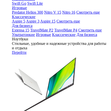
Swift Go
Swift Lite
Игровые
Predator Helios 300
Nitro V 15
Nitro 16
Смотреть еще
Классические
Aspire 5
Aspire 3
Aspire 15
Смотреть еще
Для бизнеса
Extensa 15
TravelMate P2
TravelMate P4
Смотреть еще
Ультратонкие
Игровые
Классические
Для бизнеса
Ноутбуки
Стильные, удобные и надежные устройства для работы
и отдыха
Перейти