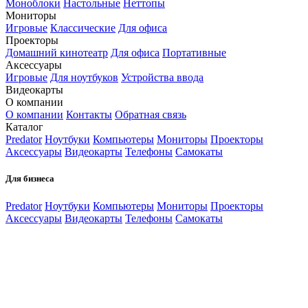
Моноблоки
Настольные
Неттопы
Мониторы
Игровые
Классические
Для офиса
Проекторы
Домашний кинотеатр
Для офиса
Портативные
Аксессуары
Игровые
Для ноутбуков
Устройства ввода
Видеокарты
О компании
О компании
Контакты
Обратная связь
Каталог
Predator
Ноутбуки
Компьютеры
Мониторы
Проекторы
Аксессуары
Видеокарты
Телефоны
Самокаты
Для бизнеса
Predator
Ноутбуки
Компьютеры
Мониторы
Проекторы
Аксессуары
Видеокарты
Телефоны
Самокаты