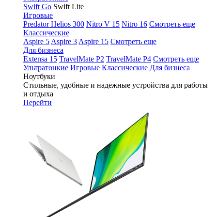
Swift Go
Swift Lite
Игровые
Predator Helios 300
Nitro V 15
Nitro 16
Смотреть еще
Классические
Aspire 5
Aspire 3
Aspire 15
Смотреть еще
Для бизнеса
Extensa 15
TravelMate P2
TravelMate P4
Смотреть еще
Ультратонкие
Игровые
Классические
Для бизнеса
Ноутбуки
Стильные, удобные и надежные устройства для работы
и отдыха
Перейти