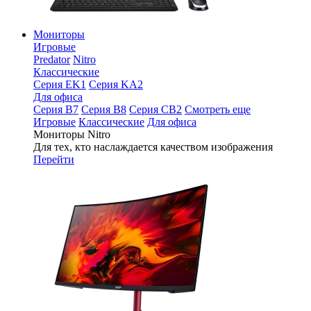
Мониторы
Игровые
Predator
Nitro
Классические
Серия EK1
Серия KA2
Для офиса
Серия B7
Серия B8
Серия CB2
Смотреть еще
Игровые
Классические
Для офиса
Мониторы Nitro
Для тех, кто наслаждается качеством изображения
Перейти