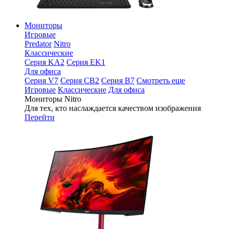
Мониторы
Игровые
Predator
Nitro
Классические
Серия KA2
Серия EK1
Для офиса
Серия V7
Серия CB2
Серия B7
Смотреть еще
Игровые
Классические
Для офиса
Мониторы Nitro
Для тех, кто наслаждается качеством изображения
Перейти