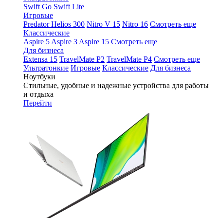
Swift Go
Swift Lite
Игровые
Predator Helios 300
Nitro V 15
Nitro 16
Смотреть еще
Классические
Aspire 5
Aspire 3
Aspire 15
Смотреть еще
Для бизнеса
Extensa 15
TravelMate P2
TravelMate P4
Смотреть еще
Ультратонкие
Игровые
Классические
Для бизнеса
Ноутбуки
Стильные, удобные и надежные устройства для работы
и отдыха
Перейти