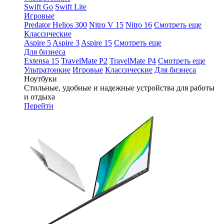
Swift Go
Swift Lite
Игровые
Predator Helios 300
Nitro V 15
Nitro 16
Смотреть еще
Классические
Aspire 5
Aspire 3
Aspire 15
Смотреть еще
Для бизнеса
Extensa 15
TravelMate P2
TravelMate P4
Смотреть еще
Ультратонкие
Игровые
Классические
Для бизнеса
Ноутбуки
Стильные, удобные и надежные устройства для работы
и отдыха
Перейти