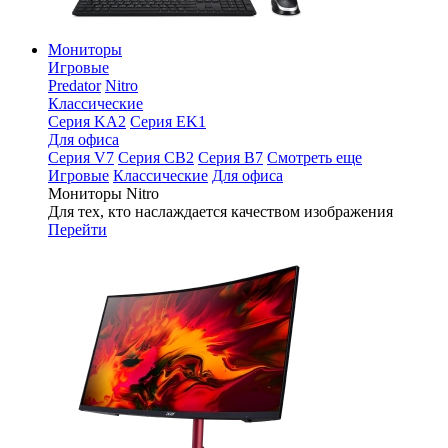
Мониторы
Игровые
Predator
Nitro
Классические
Серия KA2
Серия EK1
Для офиса
Серия V7
Серия CB2
Серия B7
Смотреть еще
Игровые
Классические
Для офиса
Мониторы Nitro
Для тех, кто наслаждается качеством изображения
Перейти