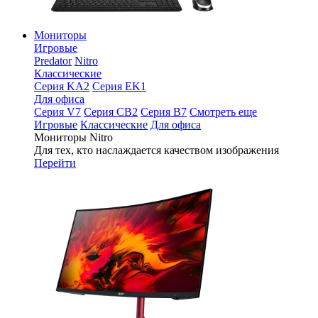
Мониторы
Игровые
Predator
Nitro
Классические
Серия KA2
Серия EK1
Для офиса
Серия V7
Серия CB2
Серия B7
Смотреть еще
Игровые
Классические
Для офиса
Мониторы Nitro
Для тех, кто наслаждается качеством изображения
Перейти