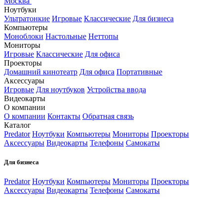
Москва
Ноутбуки
Ультратонкие
Игровые
Классические
Для бизнеса
Компьютеры
Моноблоки
Настольные
Неттопы
Мониторы
Игровые
Классические
Для офиса
Проекторы
Домашний кинотеатр
Для офиса
Портативные
Аксессуары
Игровые
Для ноутбуков
Устройства ввода
Видеокарты
О компании
О компании
Контакты
Обратная связь
Каталог
Predator
Ноутбуки
Компьютеры
Мониторы
Проекторы
Аксессуары
Видеокарты
Телефоны
Самокаты
Для бизнеса
Predator
Ноутбуки
Компьютеры
Мониторы
Проекторы
Аксессуары
Видеокарты
Телефоны
Самокаты