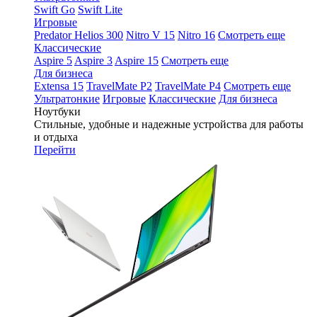
Swift Go
Swift Lite
Игровые
Predator Helios 300
Nitro V 15
Nitro 16
Смотреть еще
Классические
Aspire 5
Aspire 3
Aspire 15
Смотреть еще
Для бизнеса
Extensa 15
TravelMate P2
TravelMate P4
Смотреть еще
Ультратонкие
Игровые
Классические
Для бизнеса
Ноутбуки
Стильные, удобные и надежные устройства для работы
и отдыха
Перейти