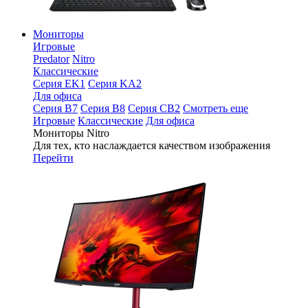
Мониторы
Игровые
Predator
Nitro
Классические
Серия EK1
Серия KA2
Для офиса
Серия B7
Серия B8
Серия CB2
Смотреть еще
Игровые
Классические
Для офиса
Мониторы Nitro
Для тех, кто наслаждается качеством изображения
Перейти