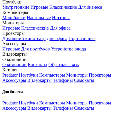
Ноутбуки
Ультратонкие
Игровые
Классические
Для бизнеса
Компьютеры
Моноблоки
Настольные
Неттопы
Мониторы
Игровые
Классические
Для офиса
Проекторы
Домашний кинотеатр
Для офиса
Портативные
Аксессуары
Игровые
Для ноутбуков
Устройства ввода
Видеокарты
О компании
О компании
Контакты
Обратная связь
Каталог
Predator
Ноутбуки
Компьютеры
Мониторы
Проекторы
Аксессуары
Видеокарты
Телефоны
Самокаты
Для бизнеса
Predator
Ноутбуки
Компьютеры
Мониторы
Проекторы
Аксессуары
Видеокарты
Телефоны
Самокаты