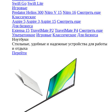
Swift Go
Swift Lite
Игровые
Predator Helios 300
Nitro V 15
Nitro 16
Смотреть еще
Классические
Aspire 5
Aspire 3
Aspire 15
Смотреть еще
Для бизнеса
Extensa 15
TravelMate P2
TravelMate P4
Смотреть еще
Ультратонкие
Игровые
Классические
Для бизнеса
Ноутбуки
Стильные, удобные и надежные устройства для работы
и отдыха
Перейти