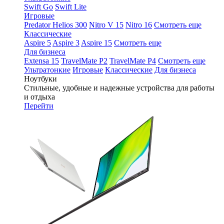
Swift Go
Swift Lite
Игровые
Predator Helios 300
Nitro V 15
Nitro 16
Смотреть еще
Классические
Aspire 5
Aspire 3
Aspire 15
Смотреть еще
Для бизнеса
Extensa 15
TravelMate P2
TravelMate P4
Смотреть еще
Ультратонкие
Игровые
Классические
Для бизнеса
Ноутбуки
Стильные, удобные и надежные устройства для работы
и отдыха
Перейти