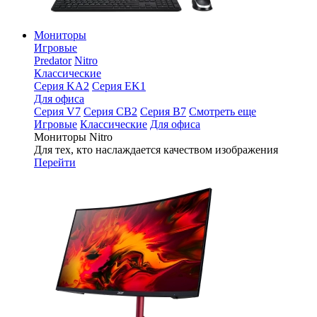
Мониторы
Игровые
Predator
Nitro
Классические
Серия KA2
Серия EK1
Для офиса
Серия V7
Серия CB2
Серия B7
Смотреть еще
Игровые
Классические
Для офиса
Мониторы Nitro
Для тех, кто наслаждается качеством изображения
Перейти