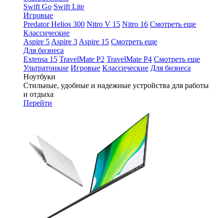
Swift Go
Swift Lite
Игровые
Predator Helios 300
Nitro V 15
Nitro 16
Смотреть еще
Классические
Aspire 5
Aspire 3
Aspire 15
Смотреть еще
Для бизнеса
Extensa 15
TravelMate P2
TravelMate P4
Смотреть еще
Ультратонкие
Игровые
Классические
Для бизнеса
Ноутбуки
Стильные, удобные и надежные устройства для работы
и отдыха
Перейти