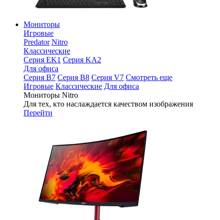
Мониторы
Игровые
Predator
Nitro
Классические
Серия EK1
Серия KA2
Для офиса
Серия B7
Серия B8
Серия V7
Смотреть еще
Игровые
Классические
Для офиса
Мониторы Nitro
Для тех, кто наслаждается качеством изображения
Перейти