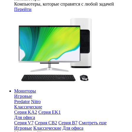
Компьютеры, которые справятся с любой задачей
Перейти
Мониторы
Игровые
Predator
Nitro
Классические
Серия KA2
Серия EK1
Для офиса
Серия V7
Серия CB2
Серия B7
Смотреть еще
Игровые
Классические
Для офиса