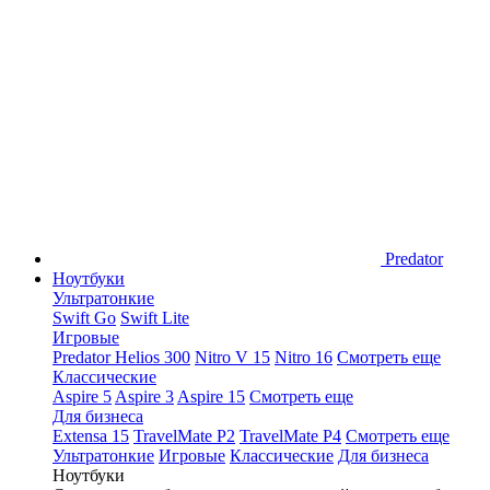
Predator
Ноутбуки
Ультратонкие
Swift Go
Swift Lite
Игровые
Predator Helios 300
Nitro V 15
Nitro 16
Смотреть еще
Классические
Aspire 5
Aspire 3
Aspire 15
Смотреть еще
Для бизнеса
Extensa 15
TravelMate P2
TravelMate P4
Смотреть еще
Ультратонкие
Игровые
Классические
Для бизнеса
Ноутбуки