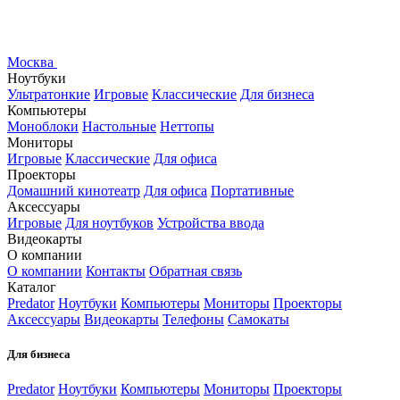
Москва
Ноутбуки
Ультратонкие
Игровые
Классические
Для бизнеса
Компьютеры
Моноблоки
Настольные
Неттопы
Мониторы
Игровые
Классические
Для офиса
Проекторы
Домашний кинотеатр
Для офиса
Портативные
Аксессуары
Игровые
Для ноутбуков
Устройства ввода
Видеокарты
О компании
О компании
Контакты
Обратная связь
Каталог
Predator
Ноутбуки
Компьютеры
Мониторы
Проекторы
Аксессуары
Видеокарты
Телефоны
Самокаты
Для бизнеса
Predator
Ноутбуки
Компьютеры
Мониторы
Проекторы