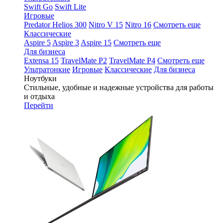
Swift Go
Swift Lite
Игровые
Predator Helios 300
Nitro V 15
Nitro 16
Смотреть еще
Классические
Aspire 5
Aspire 3
Aspire 15
Смотреть еще
Для бизнеса
Extensa 15
TravelMate P2
TravelMate P4
Смотреть еще
Ультратонкие
Игровые
Классические
Для бизнеса
Ноутбуки
Стильные, удобные и надежные устройства для работы
и отдыха
Перейти