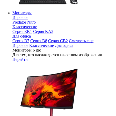
Мониторы
Игровые
Predator
Nitro
Классические
Серия EK1
Серия KA2
Для офиса
Серия B7
Серия B8
Серия CB2
Смотреть еще
Игровые
Классические
Для офиса
Мониторы Nitro
Для тех, кто наслаждается качеством изображения
Перейти