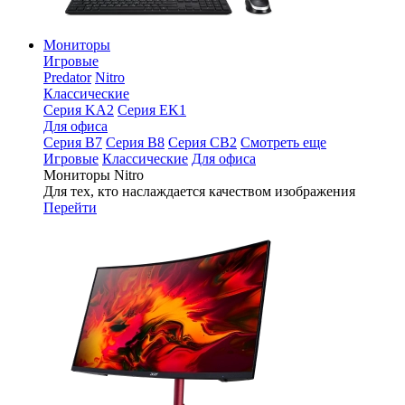
Мониторы
Игровые
Predator
Nitro
Классические
Серия KA2
Серия EK1
Для офиса
Серия B7
Серия B8
Серия CB2
Смотреть еще
Игровые
Классические
Для офиса
Мониторы Nitro
Для тех, кто наслаждается качеством изображения
Перейти