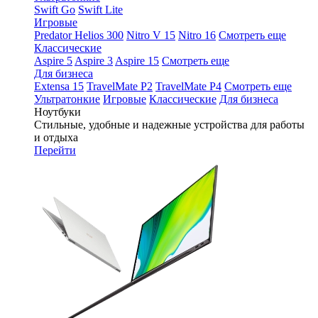
Swift Go
Swift Lite
Игровые
Predator Helios 300
Nitro V 15
Nitro 16
Смотреть еще
Классические
Aspire 5
Aspire 3
Aspire 15
Смотреть еще
Для бизнеса
Extensa 15
TravelMate P2
TravelMate P4
Смотреть еще
Ультратонкие
Игровые
Классические
Для бизнеса
Ноутбуки
Стильные, удобные и надежные устройства для работы
и отдыха
Перейти