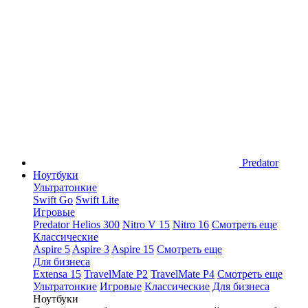
Predator
Ноутбуки
Ультратонкие
Swift Go
Swift Lite
Игровые
Predator Helios 300
Nitro V 15
Nitro 16
Смотреть еще
Классические
Aspire 5
Aspire 3
Aspire 15
Смотреть еще
Для бизнеса
Extensa 15
TravelMate P2
TravelMate P4
Смотреть еще
Ультратонкие
Игровые
Классические
Для бизнеса
Ноутбуки