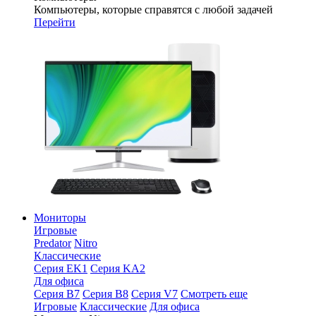
Компьютеры, которые справятся с любой задачей
Перейти
Мониторы
Игровые
Predator
Nitro
Классические
Серия EK1
Серия KA2
Для офиса
Серия B7
Серия B8
Серия V7
Смотреть еще
Игровые
Классические
Для офиса