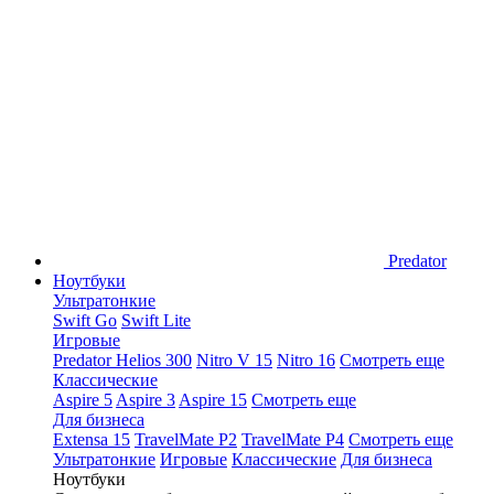
Predator
Ноутбуки
Ультратонкие
Swift Go
Swift Lite
Игровые
Predator Helios 300
Nitro V 15
Nitro 16
Смотреть еще
Классические
Aspire 5
Aspire 3
Aspire 15
Смотреть еще
Для бизнеса
Extensa 15
TravelMate P2
TravelMate P4
Смотреть еще
Ультратонкие
Игровые
Классические
Для бизнеса
Ноутбуки