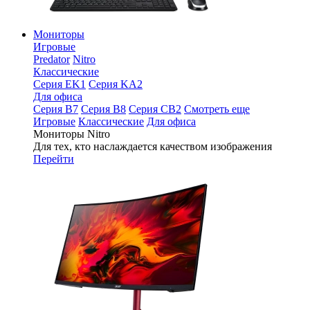
Мониторы
Игровые
Predator
Nitro
Классические
Серия EK1
Серия KA2
Для офиса
Серия B7
Серия B8
Серия CB2
Смотреть еще
Игровые
Классические
Для офиса
Мониторы Nitro
Для тех, кто наслаждается качеством изображения
Перейти