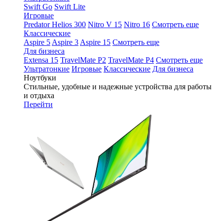
Swift Go
Swift Lite
Игровые
Predator Helios 300
Nitro V 15
Nitro 16
Смотреть еще
Классические
Aspire 5
Aspire 3
Aspire 15
Смотреть еще
Для бизнеса
Extensa 15
TravelMate P2
TravelMate P4
Смотреть еще
Ультратонкие
Игровые
Классические
Для бизнеса
Ноутбуки
Стильные, удобные и надежные устройства для работы
и отдыха
Перейти