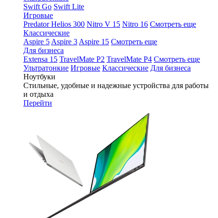
Swift Go
Swift Lite
Игровые
Predator Helios 300
Nitro V 15
Nitro 16
Смотреть еще
Классические
Aspire 5
Aspire 3
Aspire 15
Смотреть еще
Для бизнеса
Extensa 15
TravelMate P2
TravelMate P4
Смотреть еще
Ультратонкие
Игровые
Классические
Для бизнеса
Ноутбуки
Стильные, удобные и надежные устройства для работы
и отдыха
Перейти