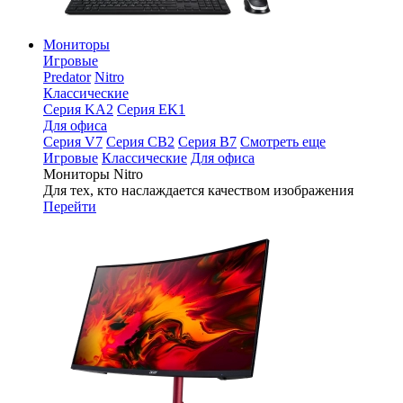
Мониторы
Игровые
Predator
Nitro
Классические
Серия KA2
Серия EK1
Для офиса
Серия V7
Серия CB2
Серия B7
Смотреть еще
Игровые
Классические
Для офиса
Мониторы Nitro
Для тех, кто наслаждается качеством изображения
Перейти