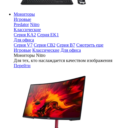
Мониторы
Игровые
Predator
Nitro
Классические
Серия KA2
Серия EK1
Для офиса
Серия V7
Серия CB2
Серия B7
Смотреть еще
Игровые
Классические
Для офиса
Мониторы Nitro
Для тех, кто наслаждается качеством изображения
Перейти