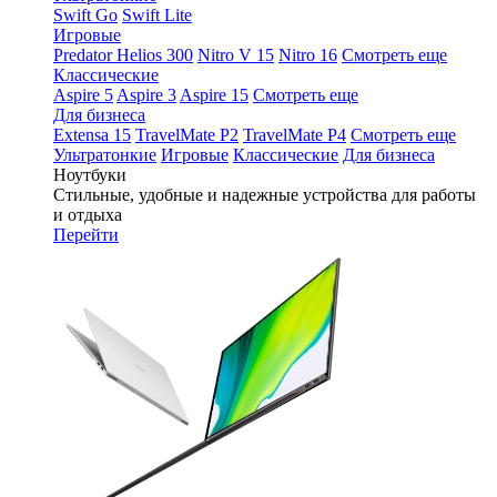
Swift Go
Swift Lite
Игровые
Predator Helios 300
Nitro V 15
Nitro 16
Смотреть еще
Классические
Aspire 5
Aspire 3
Aspire 15
Смотреть еще
Для бизнеса
Extensa 15
TravelMate P2
TravelMate P4
Смотреть еще
Ультратонкие
Игровые
Классические
Для бизнеса
Ноутбуки
Стильные, удобные и надежные устройства для работы
и отдыха
Перейти