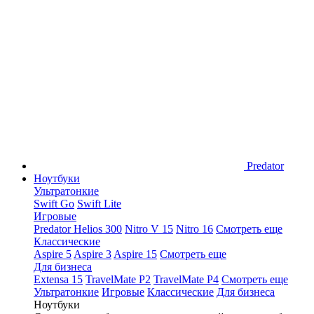
Predator
Ноутбуки
Ультратонкие
Swift Go
Swift Lite
Игровые
Predator Helios 300
Nitro V 15
Nitro 16
Смотреть еще
Классические
Aspire 5
Aspire 3
Aspire 15
Смотреть еще
Для бизнеса
Extensa 15
TravelMate P2
TravelMate P4
Смотреть еще
Ультратонкие
Игровые
Классические
Для бизнеса
Ноутбуки