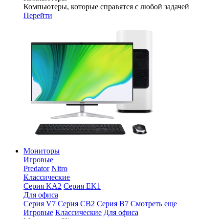
Компьютеры, которые справятся с любой задачей
Перейти
Мониторы
Игровые
Predator
Nitro
Классические
Серия KA2
Серия EK1
Для офиса
Серия V7
Серия CB2
Серия B7
Смотреть еще
Игровые
Классические
Для офиса