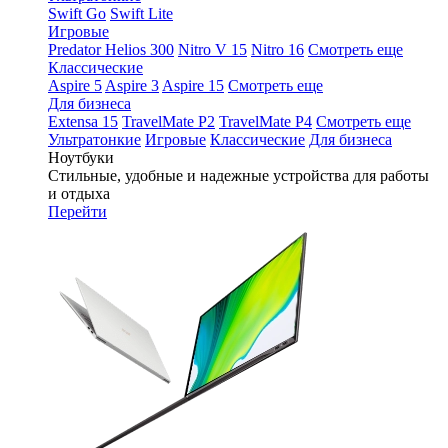
Swift Go
Swift Lite
Игровые
Predator Helios 300
Nitro V 15
Nitro 16
Смотреть еще
Классические
Aspire 5
Aspire 3
Aspire 15
Смотреть еще
Для бизнеса
Extensa 15
TravelMate P2
TravelMate P4
Смотреть еще
Ультратонкие
Игровые
Классические
Для бизнеса
Ноутбуки
Стильные, удобные и надежные устройства для работы
и отдыха
Перейти