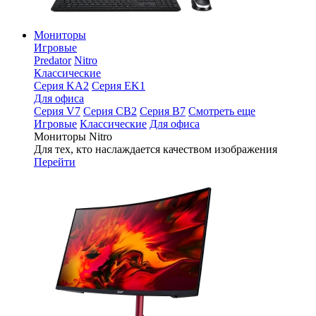
Мониторы
Игровые
Predator
Nitro
Классические
Серия KA2
Серия EK1
Для офиса
Серия V7
Серия CB2
Серия B7
Смотреть еще
Игровые
Классические
Для офиса
Мониторы Nitro
Для тех, кто наслаждается качеством изображения
Перейти