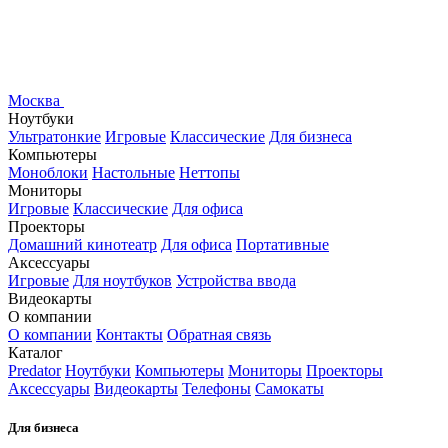
Москва
Ноутбуки
Ультратонкие
Игровые
Классические
Для бизнеса
Компьютеры
Моноблоки
Настольные
Неттопы
Мониторы
Игровые
Классические
Для офиса
Проекторы
Домашний кинотеатр
Для офиса
Портативные
Аксессуары
Игровые
Для ноутбуков
Устройства ввода
Видеокарты
О компании
О компании
Контакты
Обратная связь
Каталог
Predator
Ноутбуки
Компьютеры
Мониторы
Проекторы
Аксессуары
Видеокарты
Телефоны
Самокаты
Для бизнеса