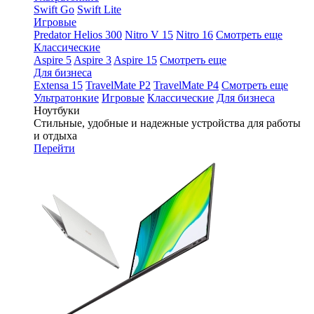
Swift Go
Swift Lite
Игровые
Predator Helios 300
Nitro V 15
Nitro 16
Смотреть еще
Классические
Aspire 5
Aspire 3
Aspire 15
Смотреть еще
Для бизнеса
Extensa 15
TravelMate P2
TravelMate P4
Смотреть еще
Ультратонкие
Игровые
Классические
Для бизнеса
Ноутбуки
Стильные, удобные и надежные устройства для работы
и отдыха
Перейти