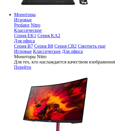
Мониторы
Игровые
Predator
Nitro
Классические
Серия EK1
Серия KA2
Для офиса
Серия B7
Серия B8
Серия CB2
Смотреть еще
Игровые
Классические
Для офиса
Мониторы Nitro
Для тех, кто наслаждается качеством изображения
Перейти