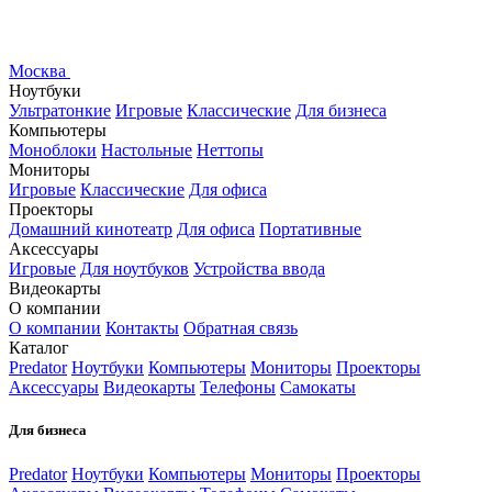
Москва
Ноутбуки
Ультратонкие
Игровые
Классические
Для бизнеса
Компьютеры
Моноблоки
Настольные
Неттопы
Мониторы
Игровые
Классические
Для офиса
Проекторы
Домашний кинотеатр
Для офиса
Портативные
Аксессуары
Игровые
Для ноутбуков
Устройства ввода
Видеокарты
О компании
О компании
Контакты
Обратная связь
Каталог
Predator
Ноутбуки
Компьютеры
Мониторы
Проекторы
Аксессуары
Видеокарты
Телефоны
Самокаты
Для бизнеса
Predator
Ноутбуки
Компьютеры
Мониторы
Проекторы