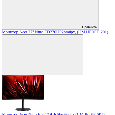
Сравнить
Монитор Acer 27'' Nitro ED270UP2bmiipx, (UM.HE0CD.201)
Монитор Acer Nitro EI322QURSbmiipphx (UM.JE2EE.S01)