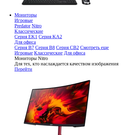
Мониторы
Игровые
Predator
Nitro
Классические
Серия EK1
Серия KA2
Для офиса
Серия B7
Серия B8
Серия CB2
Смотреть еще
Игровые
Классические
Для офиса
Мониторы Nitro
Для тех, кто наслаждается качеством изображения
Перейти