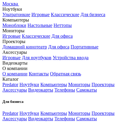
Москва
Ноутбуки
Ультратонкие
Игровые
Классические
Для бизнеса
Компьютеры
Моноблоки
Настольные
Неттопы
Мониторы
Игровые
Классические
Для офиса
Проекторы
Домашний кинотеатр
Для офиса
Портативные
Аксессуары
Игровые
Для ноутбуков
Устройства ввода
Видеокарты
О компании
О компании
Контакты
Обратная связь
Каталог
Predator
Ноутбуки
Компьютеры
Мониторы
Проекторы
Аксессуары
Видеокарты
Телефоны
Самокаты
Для бизнеса
Predator
Ноутбуки
Компьютеры
Мониторы
Проекторы
Аксессуары
Видеокарты
Телефоны
Самокаты