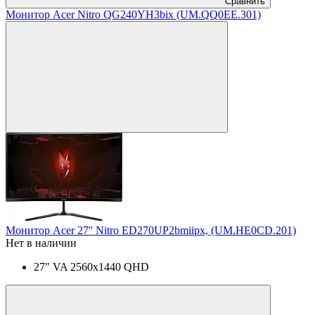
Сравнить
Монитор Acer Nitro QG240YH3bix (UM.QQ0EE.301)
Монитор Acer 27'' Nitro ED270UP2bmiipx, (UM.HE0CD.201)
Нет в наличии
27" VA 2560x1440 QHD