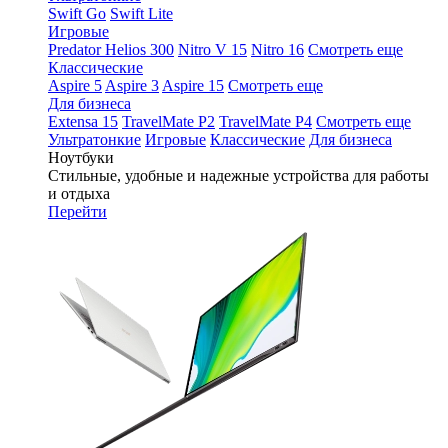
Swift Go
Swift Lite
Игровые
Predator Helios 300
Nitro V 15
Nitro 16
Смотреть еще
Классические
Aspire 5
Aspire 3
Aspire 15
Смотреть еще
Для бизнеса
Extensa 15
TravelMate P2
TravelMate P4
Смотреть еще
Ультратонкие
Игровые
Классические
Для бизнеса
Ноутбуки
Стильные, удобные и надежные устройства для работы
и отдыха
Перейти