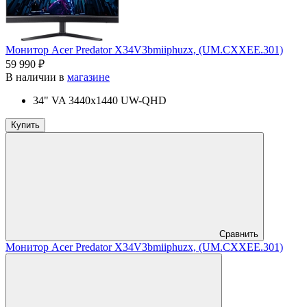
Монитор Acer Predator X34V3bmiiphuzx, (UM.CXXEE.301)
59 990 ₽
В наличии в
магазине
34" VA 3440x1440 UW-QHD
Купить
Сравнить
Монитор Acer Predator X34V3bmiiphuzx, (UM.CXXEE.301)