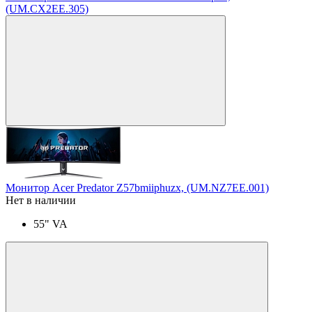
(UM.CX2EE.305)
Монитор Acer Predator Z57bmiiphuzx, (UM.NZ7EE.001)
Нет в наличии
55" VA