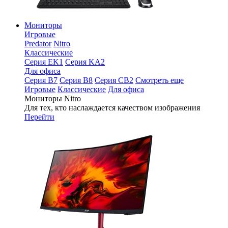
Мониторы
Игровые
Predator
Nitro
Классические
Серия EK1
Серия KA2
Для офиса
Серия B7
Серия B8
Серия CB2
Смотреть еще
Игровые
Классические
Для офиса
Мониторы Nitro
Для тех, кто наслаждается качеством изображения
Перейти