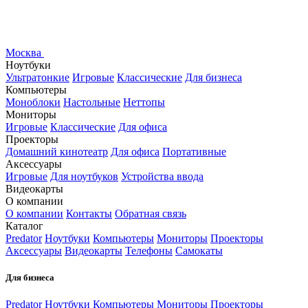
Москва
Ноутбуки
Ультратонкие
Игровые
Классические
Для бизнеса
Компьютеры
Моноблоки
Настольные
Неттопы
Мониторы
Игровые
Классические
Для офиса
Проекторы
Домашний кинотеатр
Для офиса
Портативные
Аксессуары
Игровые
Для ноутбуков
Устройства ввода
Видеокарты
О компании
О компании
Контакты
Обратная связь
Каталог
Predator
Ноутбуки
Компьютеры
Мониторы
Проекторы
Аксессуары
Видеокарты
Телефоны
Самокаты
Для бизнеса
Predator
Ноутбуки
Компьютеры
Мониторы
Проекторы