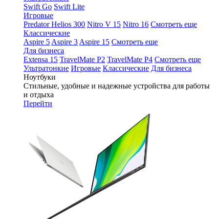
Swift Go
Swift Lite
Игровые
Predator Helios 300
Nitro V 15
Nitro 16
Смотреть еще
Классические
Aspire 5
Aspire 3
Aspire 15
Смотреть еще
Для бизнеса
Extensa 15
TravelMate P2
TravelMate P4
Смотреть еще
Ультратонкие
Игровые
Классические
Для бизнеса
Ноутбуки
Стильные, удобные и надежные устройства для работы
и отдыха
Перейти