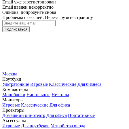
Email уже зарегистрирован
Email введен некорректно
Ошибка, попробуйте снова
Проблемы с сессией. Перезагрузите страницу
Подписаться
Москва
Ноутбуки
Ультратонкие
Игровые
Классические
Для бизнеса
Компьютеры
Моноблоки
Настольные
Неттопы
Мониторы
Игровые
Классические
Для офиса
Проекторы
Домашний кинотеатр
Для офиса
Портативные
Аксессуары
Игровые
Для ноутбуков
Устройства ввода