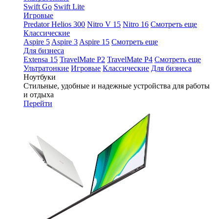
Swift Go
Swift Lite
Игровые
Predator Helios 300
Nitro V 15
Nitro 16
Смотреть еще
Классические
Aspire 5
Aspire 3
Aspire 15
Смотреть еще
Для бизнеса
Extensa 15
TravelMate P2
TravelMate P4
Смотреть еще
Ультратонкие
Игровые
Классические
Для бизнеса
Ноутбуки
Стильные, удобные и надежные устройства для работы
и отдыха
Перейти