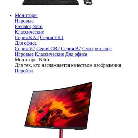
Мониторы
Игровые
Predator
Nitro
Классические
Серия KA2
Серия EK1
Для офиса
Серия V7
Серия CB2
Серия B7
Смотреть еще
Игровые
Классические
Для офиса
Мониторы Nitro
Для тех, кто наслаждается качеством изображения
Перейти