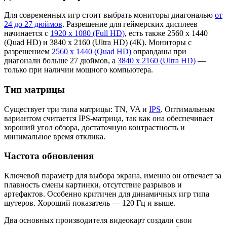
Для современных игр стоит выбрать мониторы диагональю
от
24 до 27 дюймов
. Разрешение для геймерских дисплеев
начинается с
1920 х 1080 (Full HD)
, есть также 2560 х 1440
(Quad HD) и 3840 х 2160 (Ultra HD) (4К). Мониторы с
разрешением
2560 х 1440 (Quad HD)
оправданы при
диагонали больше 27 дюймов, а
3840 х 2160 (Ultra HD)
—
только при наличии мощного компьютера.
Тип матрицы
Существует три типа матрицы: TN, VA и
IPS
. Оптимальным
вариантом считается IPS-матрица, так как она обеспечивает
хороший угол обзора, достаточную контрастность и
минимальное время отклика.
Частота обновления
Ключевой параметр для выбора экрана, именно он отвечает за
плавность смены картинки, отсутствие разрывов и
артефактов. Особенно критичен для динамичных игр типа
шутеров. Хороший показатель — 120 Гц и выше.
Два основных производителя видеокарт создали свои