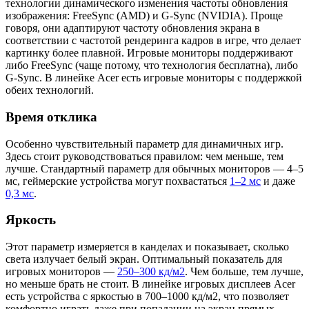
технологии динамического изменения частоты обновления
изображения: FreeSync (AMD) и G-Sync (NVIDIA). Проще
говоря, они адаптируют частоту обновления экрана в
соответствии с частотой рендеринга кадров в игре, что делает
картинку более плавной. Игровые мониторы поддерживают
либо FreeSync (чаще потому, что технология бесплатна), либо
G-Sync. В линейке Acer есть игровые мониторы с поддержкой
обеих технологий.
Время отклика
Особенно чувствительный параметр для динамичных игр.
Здесь стоит руководствоваться правилом: чем меньше, тем
лучше. Стандартный параметр для обычных мониторов — 4–5
мс, геймерские устройства могут похвастаться
1–2 мс
и даже
0,3 мс
.
Яркость
Этот параметр измеряется в канделах и показывает, сколько
света излучает белый экран. Оптимальный показатель для
игровых мониторов —
250–300 кд/м2
. Чем больше, тем лучше,
но меньше брать не стоит. В линейке игровых дисплеев Acer
есть устройства с яркостью в 700–1000 кд/м2, что позволяет
комфортно играть даже при попадании на экран прямых