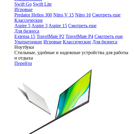
Swift Go
Swift Lite
Игровые
Predator Helios 300
Nitro V 15
Nitro 16
Смотреть еще
Классические
Aspire 5
Aspire 3
Aspire 15
Смотреть еще
Для бизнеса
Extensa 15
TravelMate P2
TravelMate P4
Смотреть еще
Ультратонкие
Игровые
Классические
Для бизнеса
Ноутбуки
Стильные, удобные и надежные устройства для работы
и отдыха
Перейти