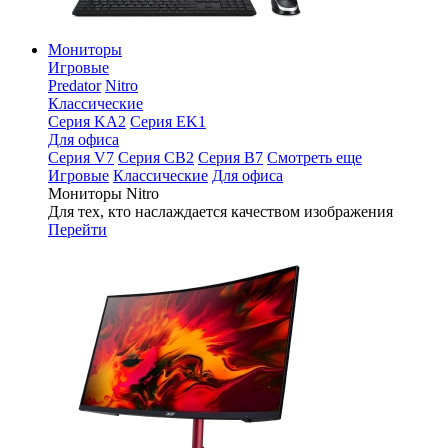
Мониторы
Игровые
Predator
Nitro
Классические
Серия KA2
Серия EK1
Для офиса
Серия V7
Серия CB2
Серия B7
Смотреть еще
Игровые
Классические
Для офиса
Мониторы Nitro
Для тех, кто наслаждается качеством изображения
Перейти