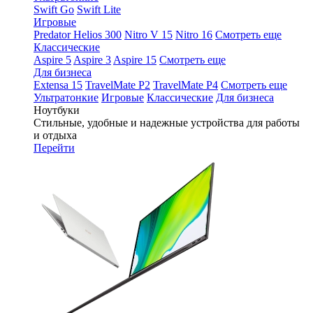
Swift Go
Swift Lite
Игровые
Predator Helios 300
Nitro V 15
Nitro 16
Смотреть еще
Классические
Aspire 5
Aspire 3
Aspire 15
Смотреть еще
Для бизнеса
Extensa 15
TravelMate P2
TravelMate P4
Смотреть еще
Ультратонкие
Игровые
Классические
Для бизнеса
Ноутбуки
Стильные, удобные и надежные устройства для работы
и отдыха
Перейти