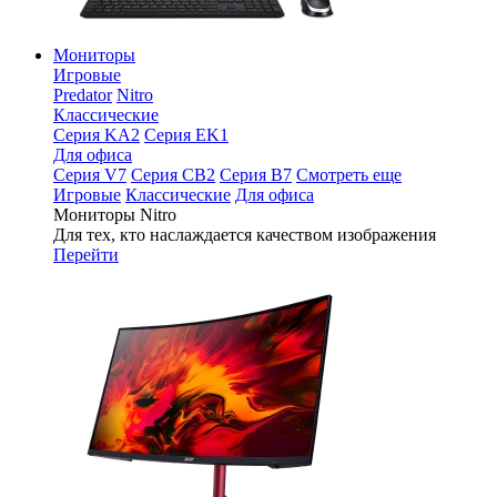
Мониторы
Игровые
Predator
Nitro
Классические
Серия KA2
Серия EK1
Для офиса
Серия V7
Серия CB2
Серия B7
Смотреть еще
Игровые
Классические
Для офиса
Мониторы Nitro
Для тех, кто наслаждается качеством изображения
Перейти