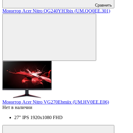
Сравнить
Монитор Acer Nitro QG240YH3bix (UM.QQ0EE.301)
Монитор Acer Nitro VG270Ebmiix (UM.HV0EE.E06)
Нет в наличии
27" IPS 1920x1080 FHD