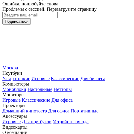
Ошибка, попробуйте снова
Проблемы с сессией. Перезагрузите страницу
Подписаться
Москва
Ноутбуки
Ультратонкие
Игровые
Классические
Для бизнеса
Компьютеры
Моноблоки
Настольные
Неттопы
Мониторы
Игровые
Классические
Для офиса
Проекторы
Домашний кинотеатр
Для офиса
Портативные
Аксессуары
Игровые
Для ноутбуков
Устройства ввода
Видеокарты
О компании