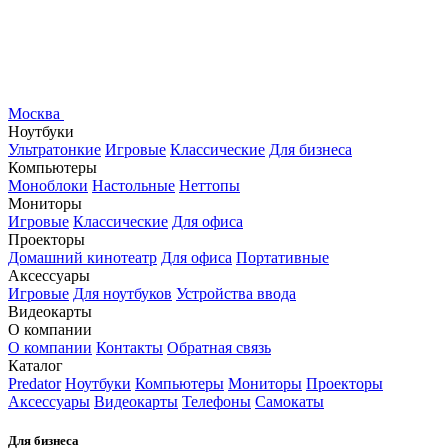
Москва
Ноутбуки
Ультратонкие
Игровые
Классические
Для бизнеса
Компьютеры
Моноблоки
Настольные
Неттопы
Мониторы
Игровые
Классические
Для офиса
Проекторы
Домашний кинотеатр
Для офиса
Портативные
Аксессуары
Игровые
Для ноутбуков
Устройства ввода
Видеокарты
О компании
О компании
Контакты
Обратная связь
Каталог
Predator
Ноутбуки
Компьютеры
Мониторы
Проекторы
Аксессуары
Видеокарты
Телефоны
Самокаты
Для бизнеса