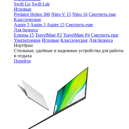
Swift Go
Swift Lite
Игровые
Predator Helios 300
Nitro V 15
Nitro 16
Смотреть еще
Классические
Aspire 5
Aspire 3
Aspire 15
Смотреть еще
Для бизнеса
Extensa 15
TravelMate P2
TravelMate P4
Смотреть еще
Ультратонкие
Игровые
Классические
Для бизнеса
Ноутбуки
Стильные, удобные и надежные устройства для работы
и отдыха
Перейти