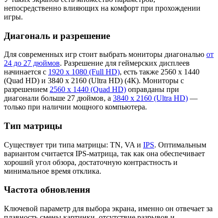
непосредственно влияющих на комфорт при прохождении
игры.
Диагональ и разрешение
Для современных игр стоит выбрать мониторы диагональю
от
24 до 27 дюймов
. Разрешение для геймерских дисплеев
начинается с
1920 х 1080 (Full HD)
, есть также 2560 х 1440
(Quad HD) и 3840 х 2160 (Ultra HD) (4К). Мониторы с
разрешением
2560 х 1440 (Quad HD)
оправданы при
диагонали больше 27 дюймов, а
3840 х 2160 (Ultra HD)
—
только при наличии мощного компьютера.
Тип матрицы
Существует три типа матрицы: TN, VA и
IPS
. Оптимальным
вариантом считается IPS-матрица, так как она обеспечивает
хороший угол обзора, достаточную контрастность и
минимальное время отклика.
Частота обновления
Ключевой параметр для выбора экрана, именно он отвечает за
плавность смены картинки, отсутствие разрывов и