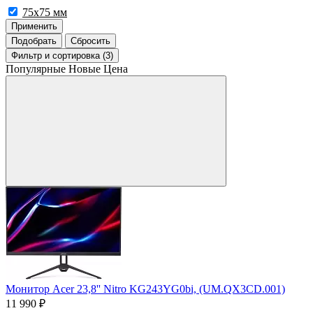
75x75 мм
Применить
Подобрать
Сбросить
Фильтр
и сортировка (3)
Популярные
Новые
Цена
Монитор Acer 23,8'' Nitro KG243YG0bi, (UM.QX3CD.001)
11 990 ₽