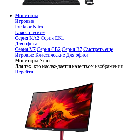
Мониторы
Игровые
Predator
Nitro
Классические
Серия KA2
Серия EK1
Для офиса
Серия V7
Серия CB2
Серия B7
Смотреть еще
Игровые
Классические
Для офиса
Мониторы Nitro
Для тех, кто наслаждается качеством изображения
Перейти