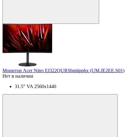
Монитор Acer Nitro EI322QURSbmiipphx (UM.JE2EE.S01)
Нет в наличии
31.5" VA 2560x1440