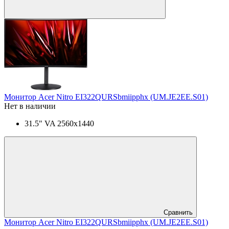
Монитор Acer Nitro EI322QURSbmiipphx (UM.JE2EE.S01)
Нет в наличии
31.5" VA 2560x1440
Сравнить
Монитор Acer Nitro EI322QURSbmiipphx (UM.JE2EE.S01)