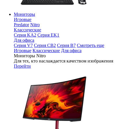
Мониторы
Игровые
Predator
Nitro
Классические
Серия KA2
Серия EK1
Для офиса
Серия V7
Серия CB2
Серия B7
Смотреть еще
Игровые
Классические
Для офиса
Мониторы Nitro
Для тех, кто наслаждается качеством изображения
Перейти