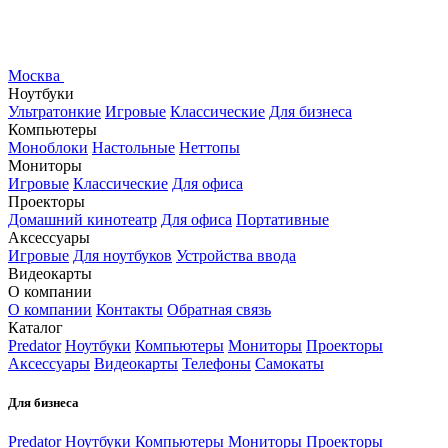
Москва
Ноутбуки
Ультратонкие
Игровые
Классические
Для бизнеса
Компьютеры
Моноблоки
Настольные
Неттопы
Мониторы
Игровые
Классические
Для офиса
Проекторы
Домашний кинотеатр
Для офиса
Портативные
Аксессуары
Игровые
Для ноутбуков
Устройства ввода
Видеокарты
О компании
О компании
Контакты
Обратная связь
Каталог
Predator
Ноутбуки
Компьютеры
Мониторы
Проекторы
Аксессуары
Видеокарты
Телефоны
Самокаты
Для бизнеса
Predator
Ноутбуки
Компьютеры
Мониторы
Проекторы