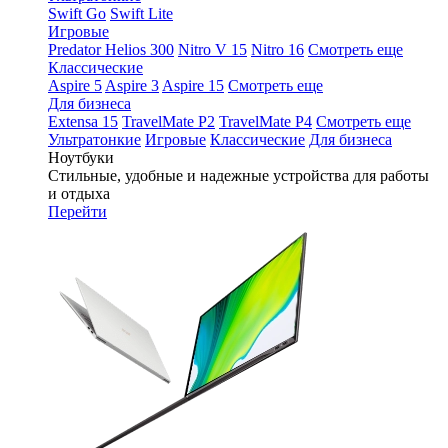
Swift Go
Swift Lite
Игровые
Predator Helios 300
Nitro V 15
Nitro 16
Смотреть еще
Классические
Aspire 5
Aspire 3
Aspire 15
Смотреть еще
Для бизнеса
Extensa 15
TravelMate P2
TravelMate P4
Смотреть еще
Ультратонкие
Игровые
Классические
Для бизнеса
Ноутбуки
Стильные, удобные и надежные устройства для работы
и отдыха
Перейти