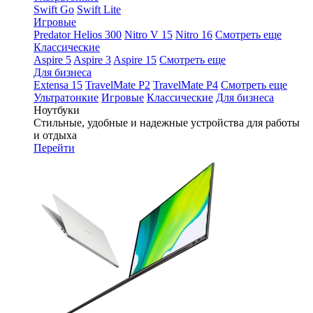
Swift Go
Swift Lite
Игровые
Predator Helios 300
Nitro V 15
Nitro 16
Смотреть еще
Классические
Aspire 5
Aspire 3
Aspire 15
Смотреть еще
Для бизнеса
Extensa 15
TravelMate P2
TravelMate P4
Смотреть еще
Ультратонкие
Игровые
Классические
Для бизнеса
Ноутбуки
Стильные, удобные и надежные устройства для работы
и отдыха
Перейти