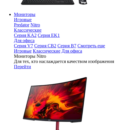
Мониторы
Игровые
Predator
Nitro
Классические
Серия KA2
Серия EK1
Для офиса
Серия V7
Серия CB2
Серия B7
Смотреть еще
Игровые
Классические
Для офиса
Мониторы Nitro
Для тех, кто наслаждается качеством изображения
Перейти