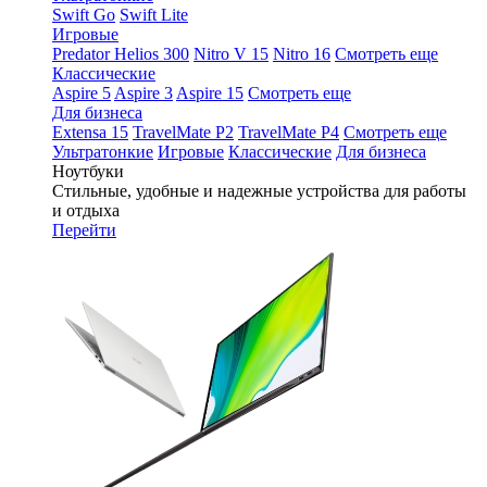
Swift Go
Swift Lite
Игровые
Predator Helios 300
Nitro V 15
Nitro 16
Смотреть еще
Классические
Aspire 5
Aspire 3
Aspire 15
Смотреть еще
Для бизнеса
Extensa 15
TravelMate P2
TravelMate P4
Смотреть еще
Ультратонкие
Игровые
Классические
Для бизнеса
Ноутбуки
Стильные, удобные и надежные устройства для работы
и отдыха
Перейти