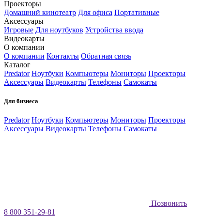
Проекторы
Домашний кинотеатр
Для офиса
Портативные
Аксессуары
Игровые
Для ноутбуков
Устройства ввода
Видеокарты
О компании
О компании
Контакты
Обратная связь
Каталог
Predator
Ноутбуки
Компьютеры
Мониторы
Проекторы
Аксессуары
Видеокарты
Телефоны
Самокаты
Для бизнеса
Predator
Ноутбуки
Компьютеры
Мониторы
Проекторы
Аксессуары
Видеокарты
Телефоны
Самокаты
Позвонить
8 800 351-29-81