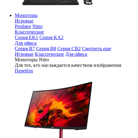
Мониторы
Игровые
Predator
Nitro
Классические
Серия EK1
Серия KA2
Для офиса
Серия B7
Серия B8
Серия CB2
Смотреть еще
Игровые
Классические
Для офиса
Мониторы Nitro
Для тех, кто наслаждается качеством изображения
Перейти