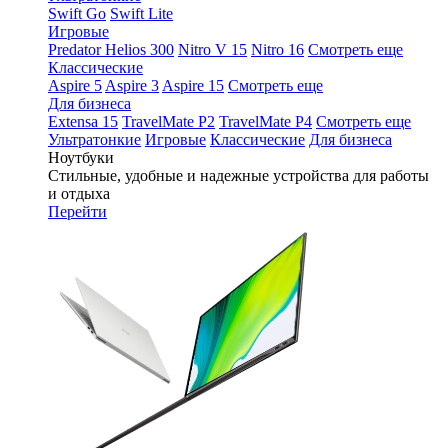
Swift Go
Swift Lite
Игровые
Predator Helios 300
Nitro V 15
Nitro 16
Смотреть еще
Классические
Aspire 5
Aspire 3
Aspire 15
Смотреть еще
Для бизнеса
Extensa 15
TravelMate P2
TravelMate P4
Смотреть еще
Ультратонкие
Игровые
Классические
Для бизнеса
Ноутбуки
Стильные, удобные и надежные устройства для работы
и отдыха
Перейти