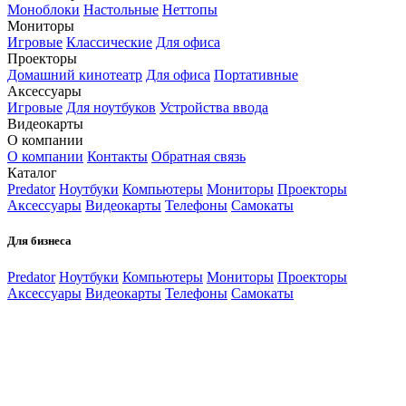
Моноблоки
Настольные
Неттопы
Мониторы
Игровые
Классические
Для офиса
Проекторы
Домашний кинотеатр
Для офиса
Портативные
Аксессуары
Игровые
Для ноутбуков
Устройства ввода
Видеокарты
О компании
О компании
Контакты
Обратная связь
Каталог
Predator
Ноутбуки
Компьютеры
Мониторы
Проекторы
Аксессуары
Видеокарты
Телефоны
Самокаты
Для бизнеса
Predator
Ноутбуки
Компьютеры
Мониторы
Проекторы
Аксессуары
Видеокарты
Телефоны
Самокаты