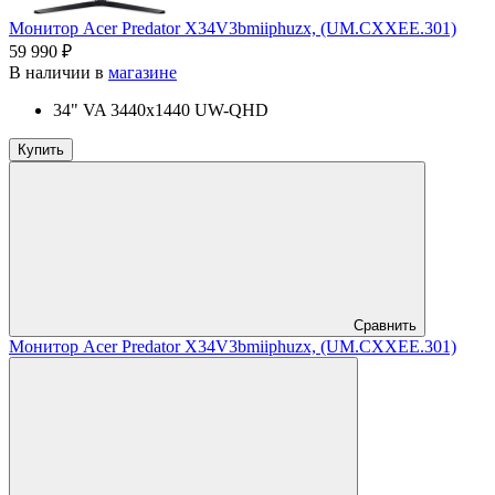
Монитор Acer Predator X34V3bmiiphuzx, (UM.CXXEE.301)
59 990 ₽
В наличии в
магазине
34" VA 3440x1440 UW-QHD
Купить
Сравнить
Монитор Acer Predator X34V3bmiiphuzx, (UM.CXXEE.301)