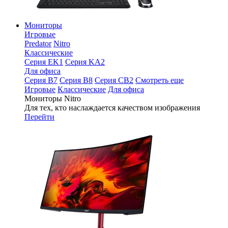
Мониторы
Игровые
Predator
Nitro
Классические
Серия EK1
Серия KA2
Для офиса
Серия B7
Серия B8
Серия CB2
Смотреть еще
Игровые
Классические
Для офиса
Мониторы Nitro
Для тех, кто наслаждается качеством изображения
Перейти