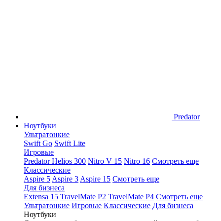
Predator
Ноутбуки
Ультратонкие
Swift Go
Swift Lite
Игровые
Predator Helios 300
Nitro V 15
Nitro 16
Смотреть еще
Классические
Aspire 5
Aspire 3
Aspire 15
Смотреть еще
Для бизнеса
Extensa 15
TravelMate P2
TravelMate P4
Смотреть еще
Ультратонкие
Игровые
Классические
Для бизнеса
Ноутбуки