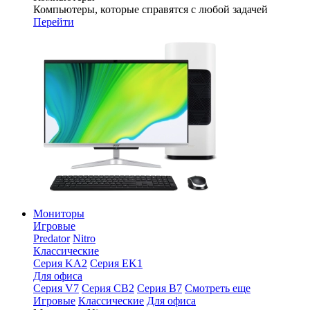
Компьютеры, которые справятся с любой задачей
Перейти
Мониторы
Игровые
Predator
Nitro
Классические
Серия KA2
Серия EK1
Для офиса
Серия V7
Серия CB2
Серия B7
Смотреть еще
Игровые
Классические
Для офиса