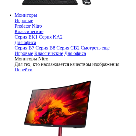
Мониторы
Игровые
Predator
Nitro
Классические
Серия EK1
Серия KA2
Для офиса
Серия B7
Серия B8
Серия CB2
Смотреть еще
Игровые
Классические
Для офиса
Мониторы Nitro
Для тех, кто наслаждается качеством изображения
Перейти