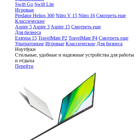
Swift Go
Swift Lite
Игровые
Predator Helios 300
Nitro V 15
Nitro 16
Смотреть еще
Классические
Aspire 5
Aspire 3
Aspire 15
Смотреть еще
Для бизнеса
Extensa 15
TravelMate P2
TravelMate P4
Смотреть еще
Ультратонкие
Игровые
Классические
Для бизнеса
Ноутбуки
Стильные, удобные и надежные устройства для работы
и отдыха
Перейти