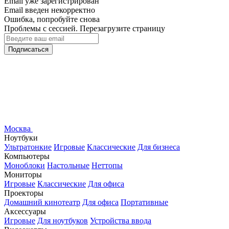
Email уже зарегистрирован
Email введен некорректно
Ошибка, попробуйте снова
Проблемы с сессией. Перезагрузите страницу
Подписаться
Москва
Ноутбуки
Ультратонкие
Игровые
Классические
Для бизнеса
Компьютеры
Моноблоки
Настольные
Неттопы
Мониторы
Игровые
Классические
Для офиса
Проекторы
Домашний кинотеатр
Для офиса
Портативные
Аксессуары
Игровые
Для ноутбуков
Устройства ввода