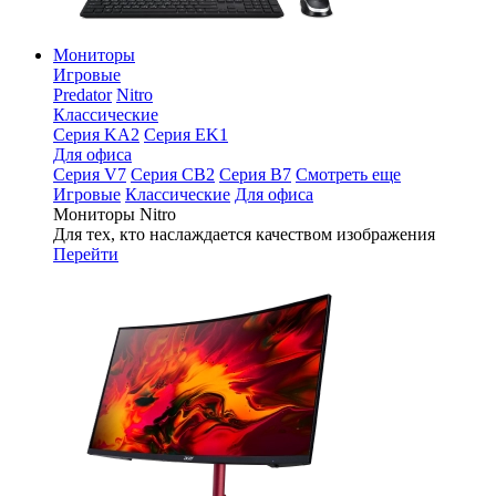
Мониторы
Игровые
Predator
Nitro
Классические
Серия KA2
Серия EK1
Для офиса
Серия V7
Серия CB2
Серия B7
Смотреть еще
Игровые
Классические
Для офиса
Мониторы Nitro
Для тех, кто наслаждается качеством изображения
Перейти