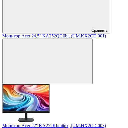
Сравнить
Монитор Acer 24,5'' KA252QG0bi, (UM.KX2CD.001)
Монитор Acer 27'' KA272Kbmiipx, (UM.HX2CD.003)