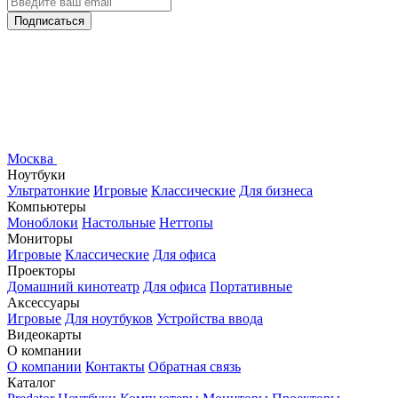
Подписаться
Москва
Ноутбуки
Ультратонкие
Игровые
Классические
Для бизнеса
Компьютеры
Моноблоки
Настольные
Неттопы
Мониторы
Игровые
Классические
Для офиса
Проекторы
Домашний кинотеатр
Для офиса
Портативные
Аксессуары
Игровые
Для ноутбуков
Устройства ввода
Видеокарты
О компании
О компании
Контакты
Обратная связь
Каталог