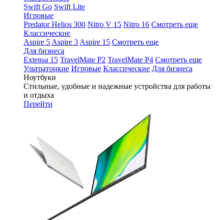
Swift Go
Swift Lite
Игровые
Predator Helios 300
Nitro V 15
Nitro 16
Смотреть еще
Классические
Aspire 5
Aspire 3
Aspire 15
Смотреть еще
Для бизнеса
Extensa 15
TravelMate P2
TravelMate P4
Смотреть еще
Ультратонкие
Игровые
Классические
Для бизнеса
Ноутбуки
Стильные, удобные и надежные устройства для работы
и отдыха
Перейти