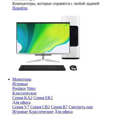
Компьютеры, которые справятся с любой задачей
Перейти
Мониторы
Игровые
Predator
Nitro
Классические
Серия KA2
Серия EK1
Для офиса
Серия V7
Серия CB2
Серия B7
Смотреть еще
Игровые
Классические
Для офиса