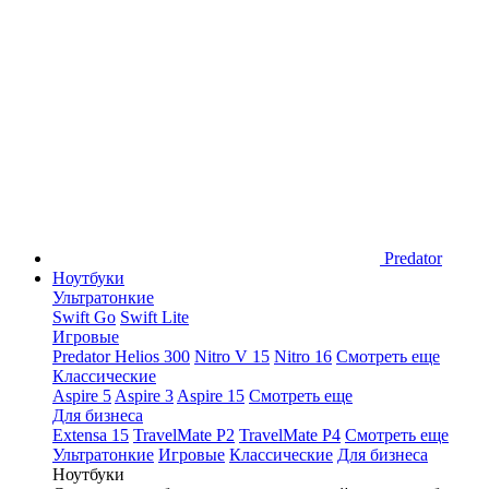
Predator
Ноутбуки
Ультратонкие
Swift Go
Swift Lite
Игровые
Predator Helios 300
Nitro V 15
Nitro 16
Смотреть еще
Классические
Aspire 5
Aspire 3
Aspire 15
Смотреть еще
Для бизнеса
Extensa 15
TravelMate P2
TravelMate P4
Смотреть еще
Ультратонкие
Игровые
Классические
Для бизнеса
Ноутбуки