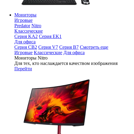
Мониторы
Игровые
Predator
Nitro
Классические
Серия KA2
Серия EK1
Для офиса
Серия CB2
Серия V7
Серия B7
Смотреть еще
Игровые
Классические
Для офиса
Мониторы Nitro
Для тех, кто наслаждается качеством изображения
Перейти