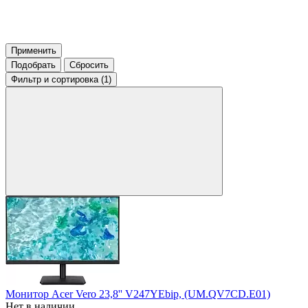
Применить
Подобрать
Сбросить
Фильтр
и сортировка (1)
Монитор Acer Vero 23,8'' V247YEbip, (UM.QV7CD.E01)
Нет в наличии