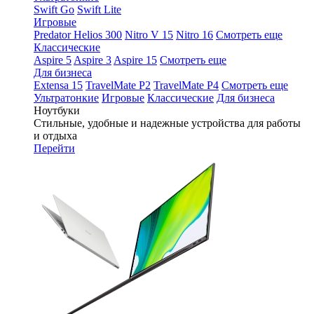
Swift Go
Swift Lite
Игровые
Predator Helios 300
Nitro V 15
Nitro 16
Смотреть еще
Классические
Aspire 5
Aspire 3
Aspire 15
Смотреть еще
Для бизнеса
Extensa 15
TravelMate P2
TravelMate P4
Смотреть еще
Ультратонкие
Игровые
Классические
Для бизнеса
Ноутбуки
Стильные, удобные и надежные устройства для работы
и отдыха
Перейти