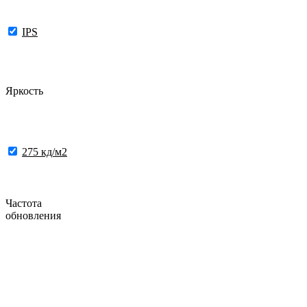
IPS
Яркость
275 кд/м2
Частота
обновления