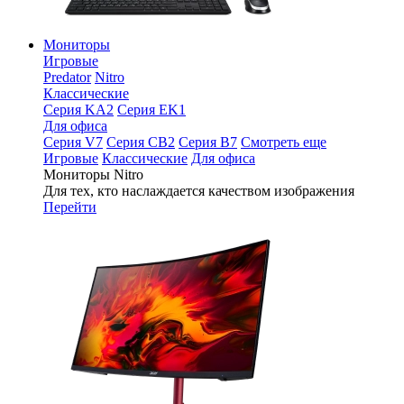
Мониторы
Игровые
Predator
Nitro
Классические
Серия KA2
Серия EK1
Для офиса
Серия V7
Серия CB2
Серия B7
Смотреть еще
Игровые
Классические
Для офиса
Мониторы Nitro
Для тех, кто наслаждается качеством изображения
Перейти