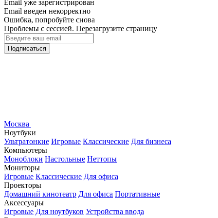
Email уже зарегистрирован
Email введен некорректно
Ошибка, попробуйте снова
Проблемы с сессией. Перезагрузите страницу
Подписаться
Москва
Ноутбуки
Ультратонкие
Игровые
Классические
Для бизнеса
Компьютеры
Моноблоки
Настольные
Неттопы
Мониторы
Игровые
Классические
Для офиса
Проекторы
Домашний кинотеатр
Для офиса
Портативные
Аксессуары
Игровые
Для ноутбуков
Устройства ввода