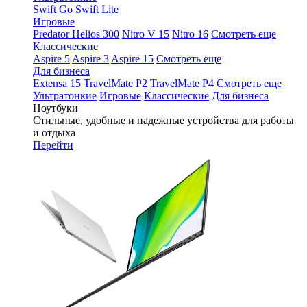
Swift Go
Swift Lite
Игровые
Predator Helios 300
Nitro V 15
Nitro 16
Смотреть еще
Классические
Aspire 5
Aspire 3
Aspire 15
Смотреть еще
Для бизнеса
Extensa 15
TravelMate P2
TravelMate P4
Смотреть еще
Ультратонкие
Игровые
Классические
Для бизнеса
Ноутбуки
Стильные, удобные и надежные устройства для работы
и отдыха
Перейти