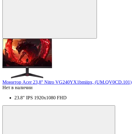
Монитор Acer 23,8'' Nitro VG240YX1bmiipx, (UM.QV0CD.101)
Нет в наличии
23.8" IPS 1920x1080 FHD