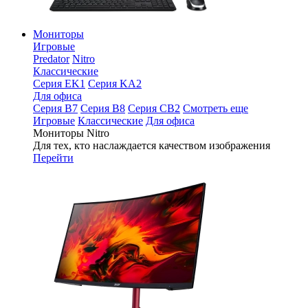
Мониторы
Игровые
Predator
Nitro
Классические
Серия EK1
Серия KA2
Для офиса
Серия B7
Серия B8
Серия CB2
Смотреть еще
Игровые
Классические
Для офиса
Мониторы Nitro
Для тех, кто наслаждается качеством изображения
Перейти