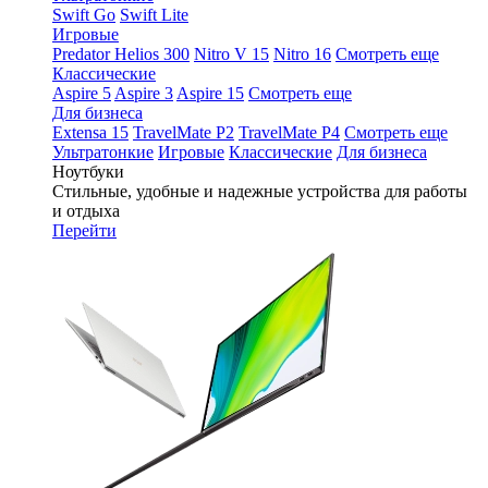
Swift Go
Swift Lite
Игровые
Predator Helios 300
Nitro V 15
Nitro 16
Смотреть еще
Классические
Aspire 5
Aspire 3
Aspire 15
Смотреть еще
Для бизнеса
Extensa 15
TravelMate P2
TravelMate P4
Смотреть еще
Ультратонкие
Игровые
Классические
Для бизнеса
Ноутбуки
Стильные, удобные и надежные устройства для работы
и отдыха
Перейти