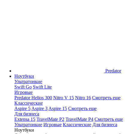
Predator
Ноутбуки
Ультратонкие
Swift Go
Swift Lite
Игровые
Predator Helios 300
Nitro V 15
Nitro 16
Смотреть еще
Классические
Aspire 5
Aspire 3
Aspire 15
Смотреть еще
Для бизнеса
Extensa 15
TravelMate P2
TravelMate P4
Смотреть еще
Ультратонкие
Игровые
Классические
Для бизнеса
Ноутбуки