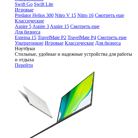
Swift Go
Swift Lite
Игровые
Predator Helios 300
Nitro V 15
Nitro 16
Смотреть еще
Классические
Aspire 5
Aspire 3
Aspire 15
Смотреть еще
Для бизнеса
Extensa 15
TravelMate P2
TravelMate P4
Смотреть еще
Ультратонкие
Игровые
Классические
Для бизнеса
Ноутбуки
Стильные, удобные и надежные устройства для работы
и отдыха
Перейти