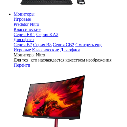
Мониторы
Игровые
Predator
Nitro
Классические
Серия EK1
Серия KA2
Для офиса
Серия B7
Серия B8
Серия CB2
Смотреть еще
Игровые
Классические
Для офиса
Мониторы Nitro
Для тех, кто наслаждается качеством изображения
Перейти