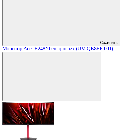
Сравнить
Монитор Acer B248Ybemiqprcuzx (UM.QB8EE.001)