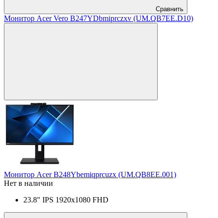
Сравнить
Монитор Acer Vero B247YDbmiprczxv (UM.QB7EE.D10)
Монитор Acer B248Ybemiqprcuzx (UM.QB8EE.001)
Нет в наличии
23.8" IPS 1920x1080 FHD