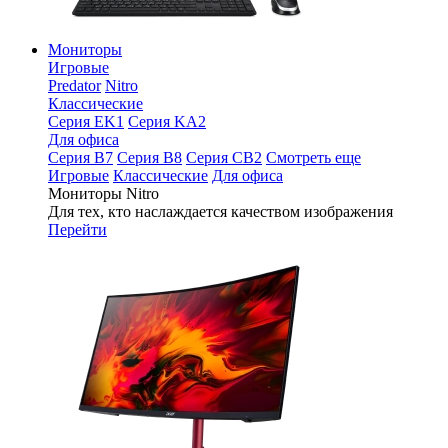
Мониторы
Игровые
Predator
Nitro
Классические
Серия EK1
Серия KA2
Для офиса
Серия B7
Серия B8
Серия CB2
Смотреть еще
Игровые
Классические
Для офиса
Мониторы Nitro
Для тех, кто наслаждается качеством изображения
Перейти