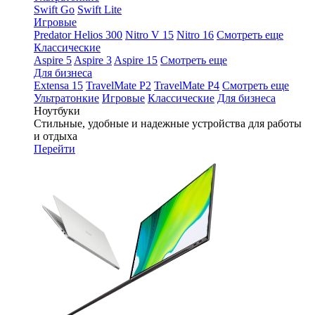
Swift Go
Swift Lite
Игровые
Predator Helios 300
Nitro V 15
Nitro 16
Смотреть еще
Классические
Aspire 5
Aspire 3
Aspire 15
Смотреть еще
Для бизнеса
Extensa 15
TravelMate P2
TravelMate P4
Смотреть еще
Ультратонкие
Игровые
Классические
Для бизнеса
Ноутбуки
Стильные, удобные и надежные устройства для работы
и отдыха
Перейти