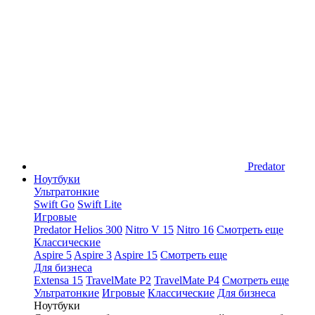
Predator
Ноутбуки
Ультратонкие
Swift Go
Swift Lite
Игровые
Predator Helios 300
Nitro V 15
Nitro 16
Смотреть еще
Классические
Aspire 5
Aspire 3
Aspire 15
Смотреть еще
Для бизнеса
Extensa 15
TravelMate P2
TravelMate P4
Смотреть еще
Ультратонкие
Игровые
Классические
Для бизнеса
Ноутбуки