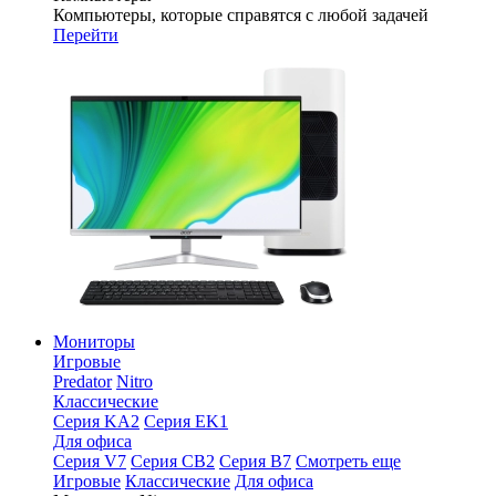
Компьютеры, которые справятся с любой задачей
Перейти
Мониторы
Игровые
Predator
Nitro
Классические
Серия KA2
Серия EK1
Для офиса
Серия V7
Серия CB2
Серия B7
Смотреть еще
Игровые
Классические
Для офиса