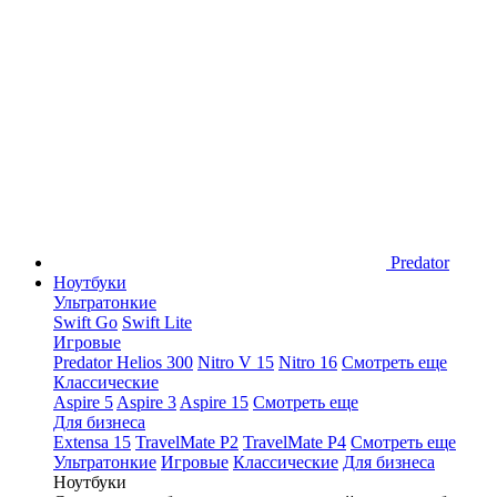
Predator
Ноутбуки
Ультратонкие
Swift Go
Swift Lite
Игровые
Predator Helios 300
Nitro V 15
Nitro 16
Смотреть еще
Классические
Aspire 5
Aspire 3
Aspire 15
Смотреть еще
Для бизнеса
Extensa 15
TravelMate P2
TravelMate P4
Смотреть еще
Ультратонкие
Игровые
Классические
Для бизнеса
Ноутбуки